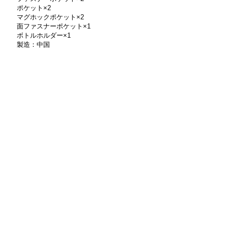
ポケット×2
マグホックポケット×2
面ファスナーポケット×1
ボトルホルダー×1
製造：中国