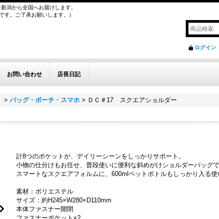
を新潟から全国へお届けします。
外です。ご了承お願いします。）
ログイン
お問い合わせ
店長日記
）
>
バッグ・ポーチ・スマホ
>
ＤＣ＃17 スクエアショルダー
計8つのポケットが、デイリーシーンをしっかりサポート。
小物の仕分けもお任せ、普段使いに便利な斜めがけショルダーバッグ
スマートなスクエアフォルムに、600mlペットボトルもしっかり入る
素材：ポリエステル
サイズ：約H245×W280×D110mm
本体ファスナー開閉
ファスナーポケット×2