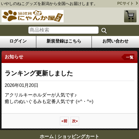
いやしのねこグッズを新潟から全国へお届けします。
PCサイト
ログイン
新規登録はこちら
お問い合わせ
お知らせ
一覧
ランキング更新しました
2026年01月20日
アクリルキーホルダーが人気です♪
癒しのぬいぐるみも定番人気です (=^・^=)
«
前
次
»
ホーム
|
ショッピングカート