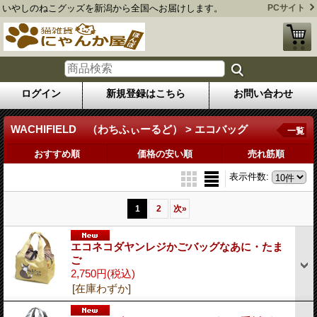
いやしのねこグッズを新潟から全国へお届けします。
PCサイト
ログイン
新規登録はこちら
お問い合わせ
WACHIFIELD （わちふぃーるど） > エコバッグ
一覧
おすすめ順
価格の安い順
売れ筋順
表示件数
:
1
2
次
»
エコネコダヤンレジかごバッグなあに・たま
ご
2,750円
(税込)
[在庫わずか]