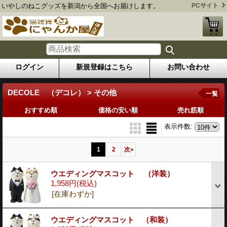
いやしのねこグッズを新潟から全国へお届けします。
PCサイト
ログイン
新規登録はこちら
お問い合わせ
DECOLE （デコレ） > その他
一覧
おすすめ順
価格の安い順
売れ筋順
表示件数
:
1
2
次
»
ウエディングマスコット （洋装）
1,958円
(税込)
[在庫わずか]
ウエディングマスコット （和装）