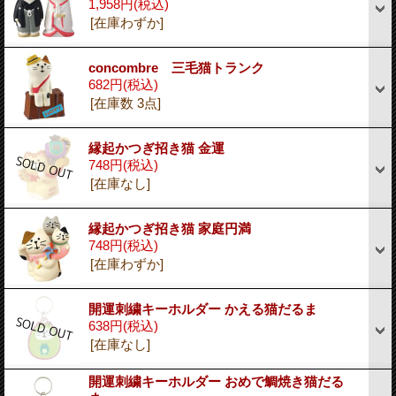
1,958円
(税込)
[在庫わずか]
concombre 三毛猫トランク
682円
(税込)
[在庫数 3点]
縁起かつぎ招き猫 金運
748円
(税込)
[在庫なし]
縁起かつぎ招き猫 家庭円満
748円
(税込)
[在庫わずか]
開運刺繍キーホルダー かえる猫だるま
638円
(税込)
[在庫なし]
開運刺繍キーホルダー おめで鯛焼き猫だる