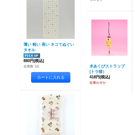
薄い 軽い 長い ネコてぬぐい
タオル
880円
(税込)
木あくびストラップ
在庫数 3点
(トラ猫）
418円
(税込)
在庫わずか