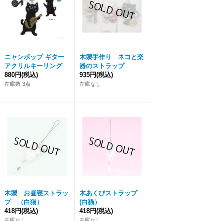
ニャンポップ ギター
木製手作り ネコと楽
アクリルキーリング
器のストラップ
880円
(税込)
935円
(税込)
在庫数 3点
在庫なし
木製 お昼寝ストラッ
木あくびストラップ
プ （白猫）
(白猫）
418円
(税込)
418円
(税込)
在庫なし
在庫なし