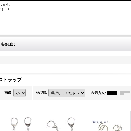
します。
ます。）
店長日記
ストラップ
画像
:
並び順
:
表示方法
: