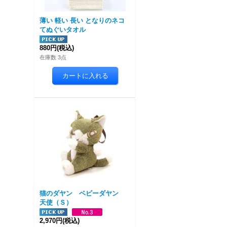
薄い 軽い 長い となりのネコ
てぬぐいタオル
880円
(税込)
在庫数 3点
猫のダヤン ベビーダヤン
天使（Ｓ）
2,970円
(税込)