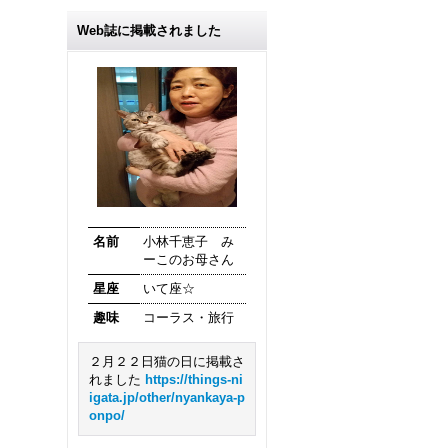
Web誌に掲載されました
名前
小林千恵子 み
ーこのお母さん
星座
いて座☆
趣味
コーラス・旅行
２月２２日猫の日に掲載さ
れました
https://things-ni
igata.jp/other/nyankaya-p
onpo/