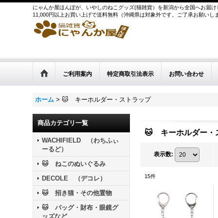
にゃんか屋ほんぽが、いやしのねこグッズ(猫雑貨）を新潟から全国へお届け
11,000円以上お買い上げで送料無料（沖縄県は対象外です。ご了承お願いし
ご利用案内
特定商取引法表示
お問い合わせ
ホーム
>
🐱 キーホルダー・ストラップ
商品カテゴリ一覧
🐱 キーホルダー・
WACHIFIELD （わちふぃ
ーるど）
表示数
:
🐱 ねこのぬいぐるみ
15
件
DECOLE （デコレ）
🐱 招き猫・その他置物
🐱 バッグ・財布・眼鏡グ
ッズなど