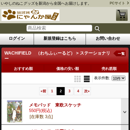
いやしのねこグッズを新潟から全国へお届けします。
PCサイト
ログイン
新規登録はこちら
お問い合わせ
WACHIFIELD （わちふぃーるど） > ステーショナリ
一覧
ー
おすすめ順
価格の安い順
売れ筋順
表示件数
:
«
前
1
2
3
4
次
»
メモパッド 東欧スケッチ
550円
(税込)
[在庫数 3点]